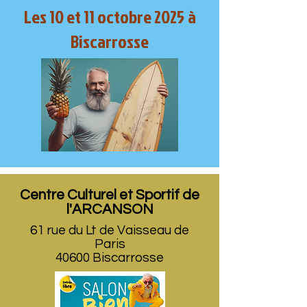
Les 10 et 11 octobre 2025 à
Biscarrosse
Centre Culturel et Sportif de
l'ARCANSON​
61 rue du Lt de Vaisseau de
Paris​
40600 Biscarrosse