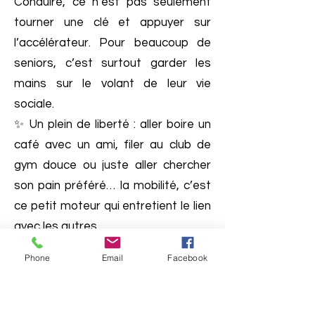
Conduire, ce n’est pas seulement
tourner une clé et appuyer sur
l’accélérateur. Pour beaucoup de
seniors, c’est surtout garder les
mains sur le volant de leur vie
sociale.
✨ Un plein de liberté : aller boire un
café avec un ami, filer au club de
gym douce ou juste aller chercher
son pain préféré… la mobilité, c’est
ce petit moteur qui entretient le lien
avec les autres.
😊 Un boost pour le moral : quand on
Phone
Email
Facebook
peut se déplacer comme on veut,
on se sent vivant, utile, indépendant.
Et franchement, qui a envie de