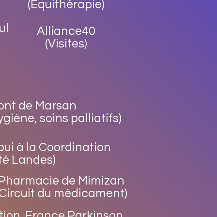
(Équithérapie)
ul
Alliance40
(Visites)
Mont de Marsan
giène, soins palliatifs)
pui à la Coordination
té Landes)
Pharmacie de Mimizan
(Circuit du médicament)
tion France Parkinson