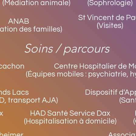
(Médiation animale)
(Sophrologie)
St Vincent de Pa
ANAB
(Visites)
ation des familles)
Soins / parcours
rcachon
Centre Hospitalier de 
(Équipes mobiles : psychiatrie, hy
nds Lacs
Dispositif d'Ap
, transport AJA)
(San
x
HAD Santé Service Dax
(Hospitalisation à domicile)
zheimer
Associa