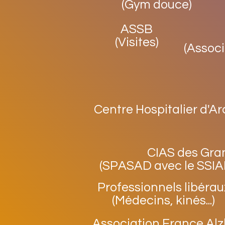
(Gym douce)
ASSB
(Visites)
(Associ
Centre Hospitalier d'A
CIAS des Gra
(SPASAD avec le SSIAD
Professionnels libérau
(Médecins, kinés...)
Association France Al