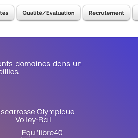
ités
Qualité/Evaluation
Recrutement
rents domaines dans un
llies.
iscarrosse Olympique
Volley-Ball
Equi'libre40