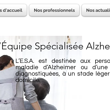
s d'accueil
Nos professionnels
Nos actual
’Équipe Spécialisée Alzhe
L’E.S.A. est destinée aux pers
maladie d’Alzheimer ou d’une
diagnostiquées, à un stade lége
domicile.