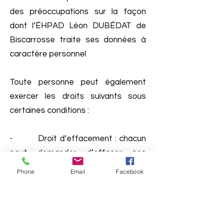
des préoccupations sur la façon
dont l’ÉHPAD Léon DUBÉDAT de
Biscarrosse traite ses données à
caractère personnel
Toute personne peut également
exercer les droits suivants sous
certaines conditions :
- Droit d’effacement : chacun
peut demander d’effacer ses
données
Phone
Email
Facebook
- Droit de limitation : chacun
peut demander de limiter le
traitement de ses données